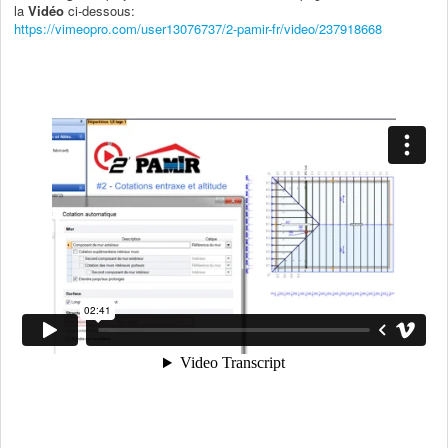
la
Vidéo
ci-dessous:
https://vimeopro.com/user13076737/2-pamir-fr/video/237918668