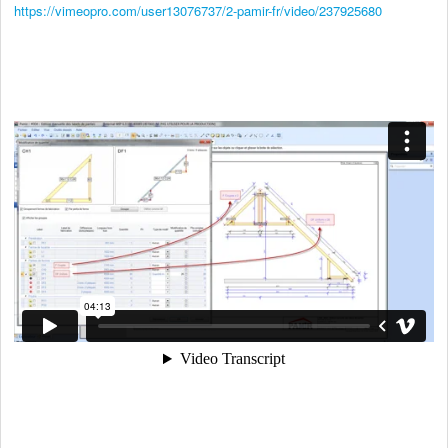
https://vimeopro.com/user13076737/2-pamir-fr/video/237925680