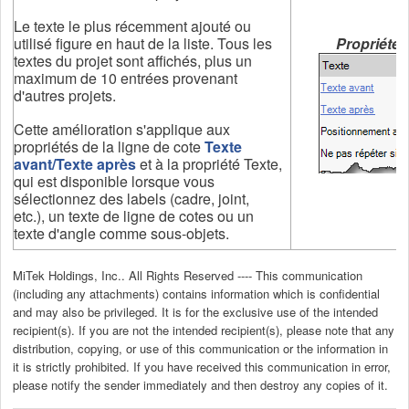
Le texte le plus récemment ajouté ou
utilisé figure en haut de la liste. Tous les
Propriétés
textes du projet sont affichés, plus un
maximum de 10 entrées provenant
d'autres projets.
Cette amélioration s'applique aux
propriétés de la ligne de cote
Texte
avant/Texte après
et à la propriété Texte,
qui est disponible lorsque vous
sélectionnez des labels (cadre, joint,
etc.), un texte de ligne de cotes ou un
texte d'angle comme sous-objets.
MiTek Holdings, Inc.. All Rights Reserved ---- This communication
(including any attachments) contains information which is confidential
and may also be privileged. It is for the exclusive use of the intended
recipient(s). If you are not the intended recipient(s), please note that any
distribution, copying, or use of this communication or the information in
it is strictly prohibited. If you have received this communication in error,
please notify the sender immediately and then destroy any copies of it.