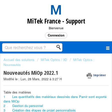
MiTek France - Support
Bienvenue
Connexion
Accueil des solutions
MiTek Optics / 3D
MiTek Optics :
Nouveautés
Nouveautés MiOp 2022.1
Imprimer
Modifié le : Lun, 28 Mars, 2022 à 3:27 H
Table des matières
1
Les quantitatifs des matériaux dessinés dans Pamir sont exporté
dans MiOp
2
Gestion du personnel
3
Création des étapes de projet personnalisés