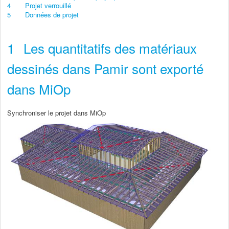
4
Projet verrouillé
5
Données de projet
1
Les quantitatifs des matériaux
dessinés dans Pamir sont exporté
dans MiOp
Synchroniser le projet dans MiOp