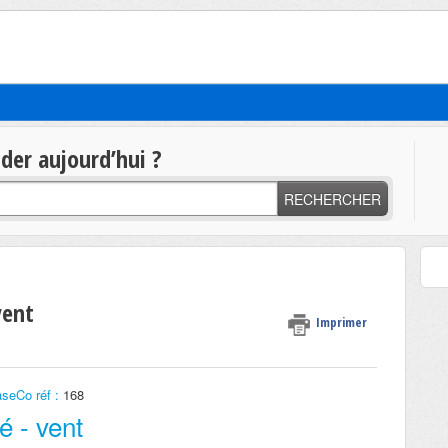
t
er aujourd’hui ?
RECHERCHER
vent
Imprimer
seCo réf :
168
é - vent