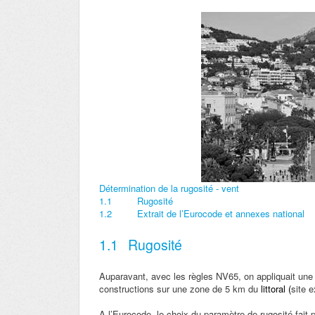
Détermination de la rugosité - vent
1.1
Rugosité
1.2
Extrait de l’Eurocode et annexes national
1.1
Rugosité
Auparavant, avec les règles NV65, on appliquait une
constructions sur une zone de 5 km du
littoral (
site 
A l’Eurocode, le choix du paramètre de rugosité fait 